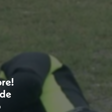
re!
 de
o