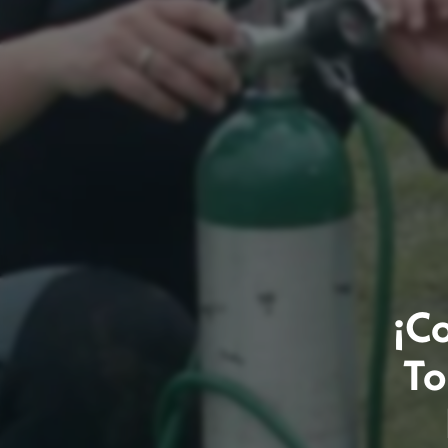
¡C
To