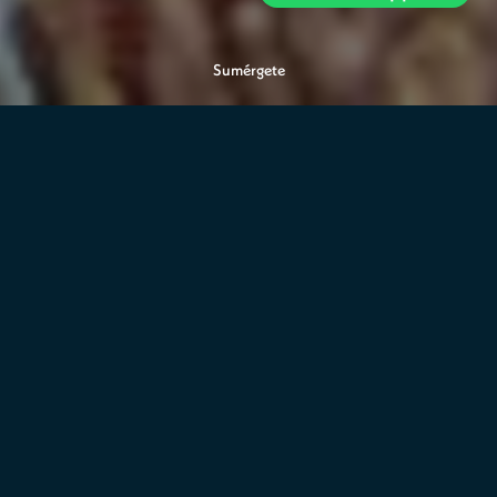
Sumérgete