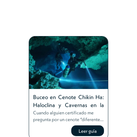
Explora por tema
Guías de buceo en cenotes
Arrecifes y planificación en Cozumel
Guías de fauna de temporada
Planeación del viaje y certificaciones
Buceo en Cenote Chikin Ha:
Haloclina y Cavernas en la
Riviera Maya
Cuando alguien certificado me
pregunta por un cenote “diferente a
Dos Ojos” — algo con la misma
Leer guía
facilidad de acceso, pero que no se